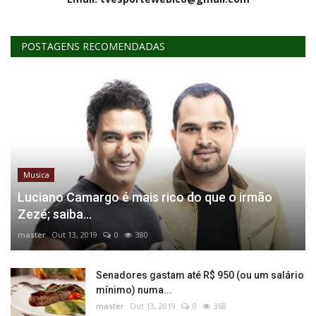
POSTAGENS RECOMENDADAS
Musica
Luciano Camargo é mais rico do que o irmão
Zezé; saiba...
master
Out 13, 2019
0
380
Senadores gastam até R$ 950 (ou um salário
mínimo) numa...
master
Out 13, 2019
0
368