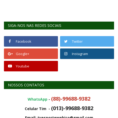
REGISTO
SIGA-NOS NAS REDES SOCIAIS
Facebook
Twitter
Google+
Instagram
Youtube
NOSSOS CONTATOS
(88)-99688-9382
WhatsApp
-
(013)-99688-9382
Celular Tim -
Email: tvesportewebico@gmail.com