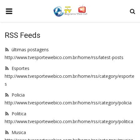
HOME
RSS Feeds
ESPORTES
POLICIA
últimas postagens
http://www.tvesportewebico.com.br/home/rss/latest-posts
POLITICA
Esportes
MUSICA
http://www.tvesportewebico.com.br/home/rss/category/esporte
s
COMO ANUNCIAR
Policia
WEB TV
http://www.tvesportewebico.com.br/home/rss/category/policia
SOBRE NÓS
Politica
http://www.tvesportewebico.com.br/home/rss/category/politica
VIDEOS
Musica
CONECTE-SE