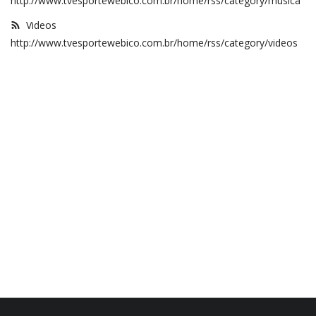
http://www.tvesportewebico.com.br/home/rss/category/musica
REGISTO
Videos
http://www.tvesportewebico.com.br/home/rss/category/videos