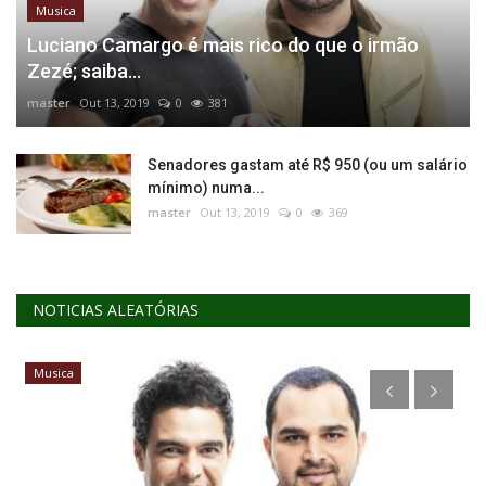
Musica
Luciano Camargo é mais rico do que o irmão
Zezé; saiba...
master
Out 13, 2019
0
381
Senadores gastam até R$ 950 (ou um salário
mínimo) numa...
master
Out 13, 2019
0
369
NOTICIAS ALEATÓRIAS
Musica