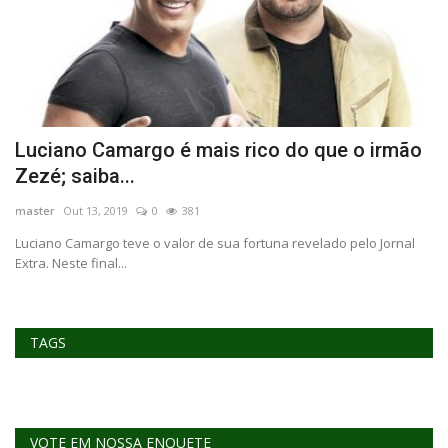
o
Luciano Camargo é mais rico do que o irmão
D
Zezé; saiba...
e
master
Out 13, 2019
0
381
ma
 no
Luciano Camargo teve o valor de sua fortuna revelado pelo Jornal
Extra. Neste final...
TAGS
VOTE EM NOSSA ENQUETE