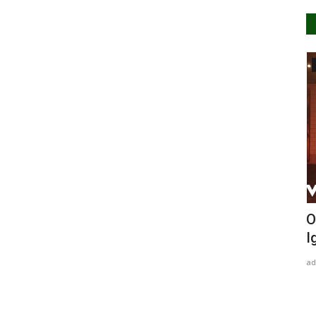
Videos
o que o
DIFERENTE DAS IGUAIS - Marcynho
O
Sensação e DJ Ivis
I
master
Out 13, 2019
0
372
ad
revelado