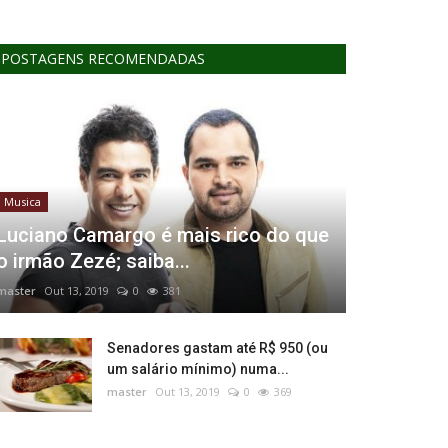
POSTAGENS RECOMENDADAS
Musica
Luciano Camargo é mais rico do que
o irmão Zezé; saiba...
master
Out 13, 2019
0
381
Senadores gastam até R$ 950 (ou
um salário mínimo) numa...
master
Out 13, 2019
0
369