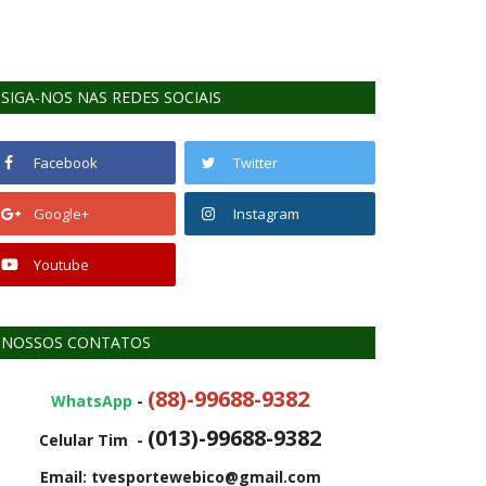
SIGA-NOS NAS REDES SOCIAIS
Facebook
Twitter
Google+
Instagram
Youtube
NOSSOS CONTATOS
(88)-99688-9382
WhatsApp
-
(013)-99688-9382
Celular Tim -
Email: tvesportewebico@gmail.com