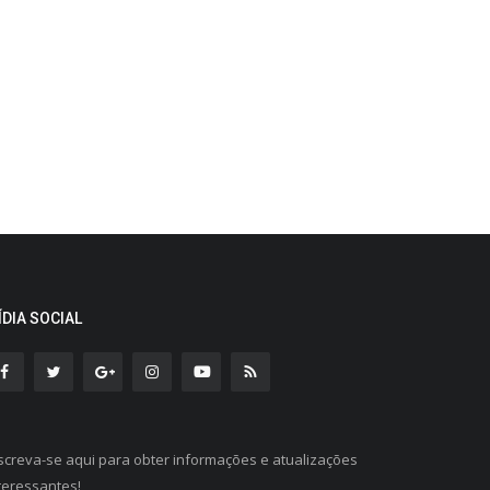
ÍDIA SOCIAL
screva-se aqui para obter informações e atualizações
teressantes!