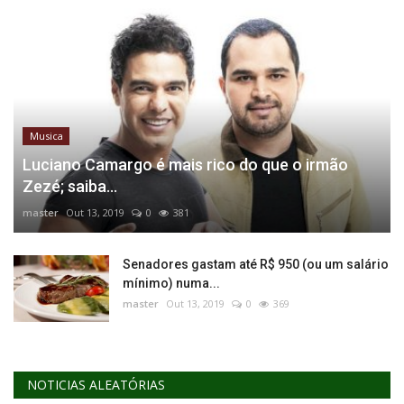
Musica
Luciano Camargo é mais rico do que o irmão
Zezé; saiba...
master
Out 13, 2019
0
381
Senadores gastam até R$ 950 (ou um salário
mínimo) numa...
master
Out 13, 2019
0
369
NOTICIAS ALEATÓRIAS