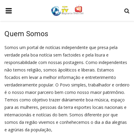
HOME
Quem Somos
ESPORTES
Somos um portal de notícias independente que presa pela
POLICIA
verdade pela boa notícia sem factoides e pela lisura e
POLITICA
responsabilidade com nossas postagens. Como independentes
não temos religião, somos àpoliticos e liberais. Estamos
MUSICA
focados em levar a melhor informação e entreterimemto
COMO ANUNCIAR
verdadeiramente popular. O Povo simples, trabalhador e ordeiro
é o nosso maior parceiro bem como nosso maior patrimônio.
WEB TV
Temos como objetivo trazer diáriamente boa música, espaço
SOBRE NÓS
para as mulheres, pessoas da terra esportes locais nacionais e
internacionáis e notícias do bem. Somos diferente por que
VIDEOS
somos da região vivemos e conhehecemos o dia a dia alegrias
CONECTE-SE
e agrúrias da população,