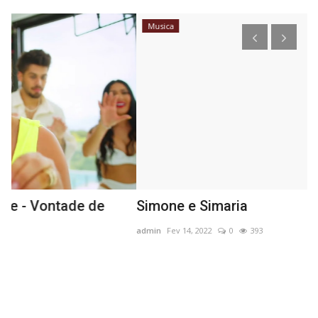
Musica
Simone e Simaria
J
admin
Fev 14, 2022
0
393
ad